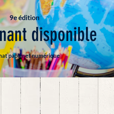
9e édition
nant disponible
at papier et numérique