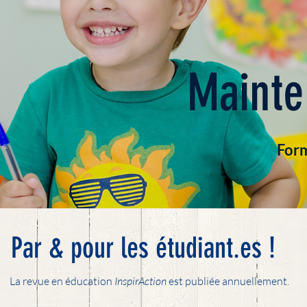
Mainte
Form
Par & pour les étudiant.es !
La revue en éducation
InspirAction
est publiée annuellement.